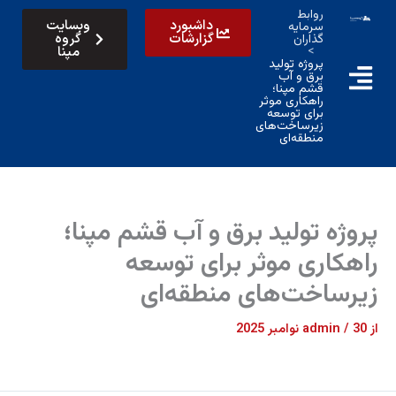
رش
روابط
داشبورد
وبسایت
سرمایه
ه
گزارشات
گروه
گذاران
حتوا
>
مپنا
پروژه تولید
برق و آب
قشم مپنا؛
راهکاری موثر
برای توسعه
زیرساخت‌های
منطقه‌ای
پروژه تولید برق و آب قشم مپنا؛
راهکاری موثر برای توسعه
زیرساخت‌های منطقه‌ای
از
30 نوامبر 2025
/
admin