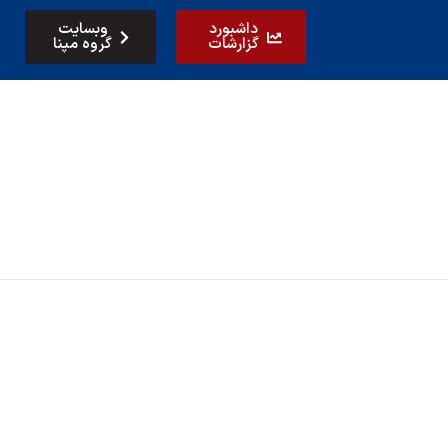
داشبورد
وبسایت
گزارشات
گروه مپنا